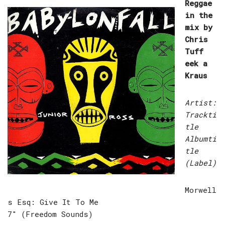
Reggae
in the
mix by
Chris
Tuff
eek a
Kraus
Artist:
Trackti
tle
Albumti
tle
(Label)
Morwell
s Esq: Give It To Me
7″ (Freedom Sounds)