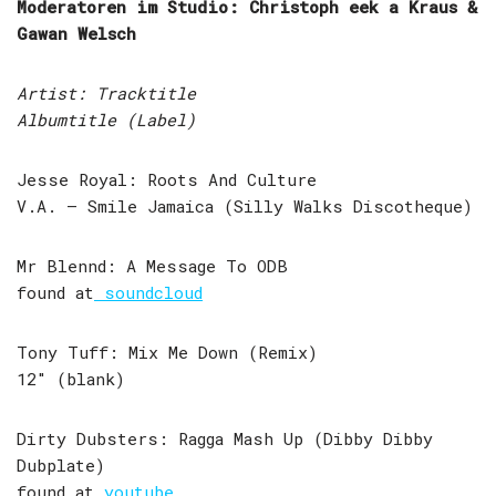
Moderatoren im Studio: Christoph eek a Kraus &
Gawan Welsch
Artist: Tracktitle
Albumtitle (Label)
Jesse Royal: Roots And Culture
V.A. – Smile Jamaica (Silly Walks Discotheque)
Mr Blennd: A Message To ODB
found at
soundcloud
Tony Tuff: Mix Me Down (Remix)
12″ (blank)
Dirty Dubsters: Ragga Mash Up (Dibby Dibby
Dubplate)
found at
youtube