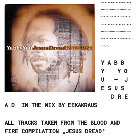
~~~~~~~~~~~
~~~~~~~~~~~
~~~~~~~~~~~
~~~~~~~~~~~
~~~~~~~~~~~
~~~~~~~~~~~
~~~
Y A B B
Y Y O
U – J
E S U S
D R E
A D IN THE MIX BY EEKAKRAUS
ALL TRACKS TAKEN FROM THE BLOOD AND
FIRE COMPILATION „JESUS DREAD“