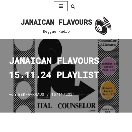
Zum
JAMAICAN FLAVOURS
Inhalt
springen
Reggae Radio
JAMAICAN FLAVOURS
15.11.24 PLAYLIST
von
EEK-A-KRAUS
15/11/2024