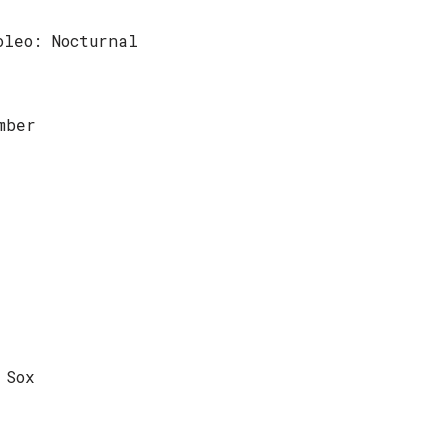
oleo: Nocturnal
mber
 Sox