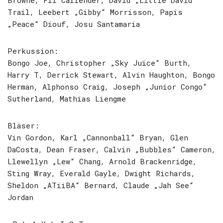
Browne, Fil Callender, David „Little David“
Trail, Leebert „Gibby“ Morrisson, Papis
„Peace“ Diouf, Josu Santamaria
Perkussion:
Bongo Joe, Christopher „Sky Juice“ Burth,
Harry T, Derrick Stewart, Alvin Haughton, Bongo
Herman, Alphonso Craig, Joseph „Junior Congo“
Sutherland, Mathias Liengme
Bläser:
Vin Gordon, Karl „Cannonball“ Bryan, Glen
DaCosta, Dean Fraser, Calvin „Bubbles“ Cameron,
Llewellyn „Lew“ Chang, Arnold Brackenridge,
Sting Wray, Everald Gayle, Dwight Richards,
Sheldon „ATiiBA“ Bernard, Claude „Jah See“
Jordan