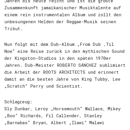
Jahren bis heute reicht und ist die größte
Zusammenkunft jamaikanischer Musiktalente auf
einem rein instrumentalen Album und zollt den
unbesungenen Helden der Reggae-Musik seinen
Tribut.
Nun folgt mit dem Dub-Album „From Dub ‚Til
Now“ eine Reise zurück in den mythischen Sound
der Kingston-Studios in den späten 1970er
Jahren. Dub-Meister ROBERTO SÁNCHEZ sublimiert
die Arbeit der ROOTS ARCHITECTS und erinnert
damit an die besten Jahre von King Tubby, Lee
„Scratch“ Perry und Scientist.
Schlagzeug:
Sly Dunbar, Leroy „Horsemouth“ Wallace, Mikey
„Boo“ Richards, Fil Callender, Stanley
„Barnabas“ Bryan, Albert „Ilawi“ Malawi