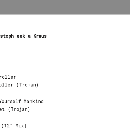
stoph eek a Kraus
roller
oller (Trojan)
Yourself Mankind
et (Trojan)
 (12″ Mix)