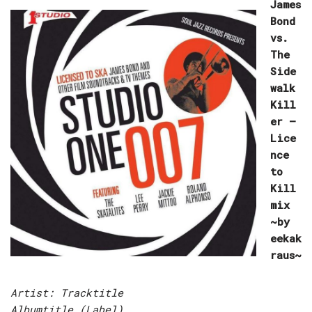
James
Bond
vs.
The
Side
walk
Kill
er –
Lice
nce
to
Kill
mix
~by
eekak
raus~
Artist: Tracktitle
Albumtitle (Label)