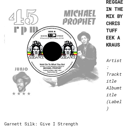
REGGAE
IN THE
MIX BY
CHRIS
TUFF
EEK A
KRAUS
Artist
:
Trackt
itle
Albumt
itle
(Label
)
Garnett Silk: Give I Strength