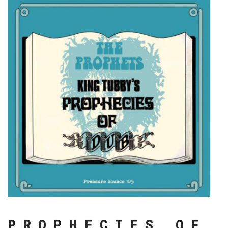
P R O P H E C I E S O F