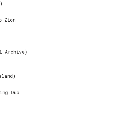
)
o Zion
l Archive)
sland)
ing Dub